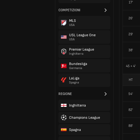
17'
COMPETIZIONI
26'
MLS
USA
29'
USL League One
USA
Premier League
38'
Inghilterra
Bundesliga
45 + 4'
Germania
LaLiga
HT
Spagna
REGIONE
54'
Inghilterra
82'
Champions League
88'
Spagna