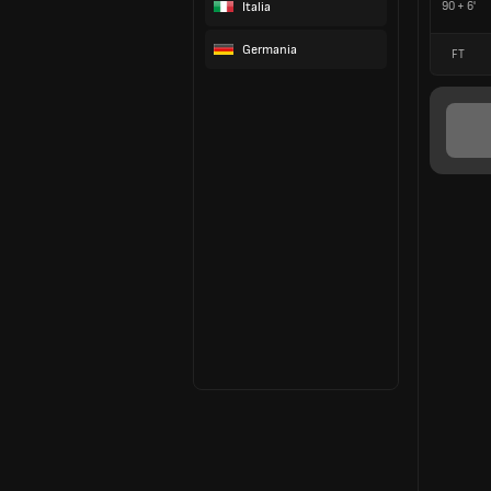
Italia
90 + 6'
Germania
FT