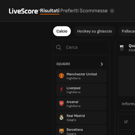
Risultati
Preferiti
Scommesse
Calcio
Hockey su ghiaccio
Pallac
Qua
FIF
SQUADRE
Manchester United
Inghilterra
Liverpool
Inghilterra
Arsenal
Inform
Inghilterra
Real Madrid
Spagna
12'
Barcellona
Spagna