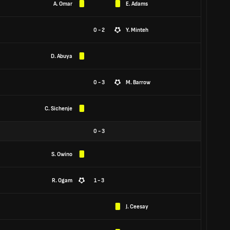
A. Omar
E. Adams
0 - 2
Y. Minteh
D. Abuya
0 - 3
M. Barrow
C. Sichenje
0
-
3
S. Owino
R. Ogam
1 - 3
J. Ceesay