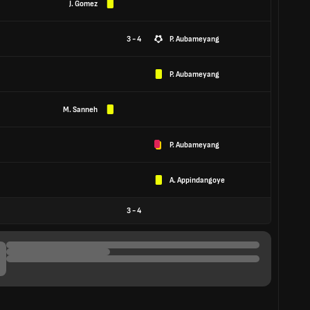
J. Gomez
3 - 4
P. Aubameyang
P. Aubameyang
M. Sanneh
P. Aubameyang
A. Appindangoye
3
-
4