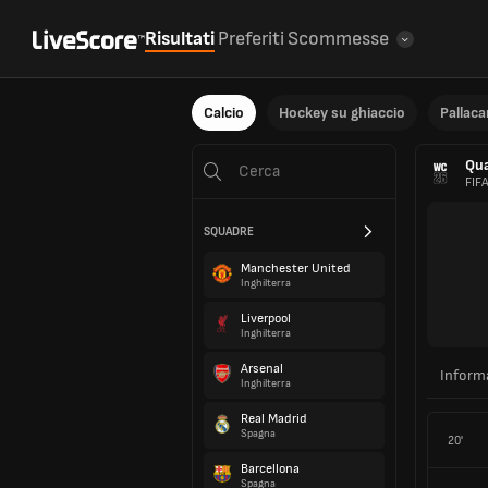
Risultati
Preferiti
Scommesse
Calcio
Hockey su ghiaccio
Pallac
Qua
FIF
SQUADRE
Manchester United
Inghilterra
Liverpool
Inghilterra
Arsenal
Inform
Inghilterra
Real Madrid
Spagna
20'
Barcellona
Spagna