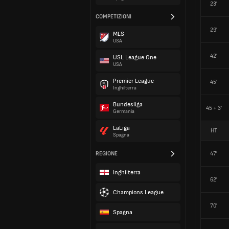
23'
COMPETIZIONI
29'
MLS
USA
42'
USL League One
USA
Premier League
45'
Inghilterra
Bundesliga
45 + 3'
Germania
LaLiga
HT
Spagna
REGIONE
47'
Inghilterra
62'
Champions League
70'
Spagna