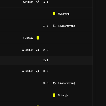
Y. Minteh
1 - 1
M. Lemina
1 - 2
P. Aubameyang
J. Ceesay
A. Sidibeh
2 - 2
2
-
2
A. Sidibeh
3 - 2
3 - 3
P. Aubameyang
G. Kanga