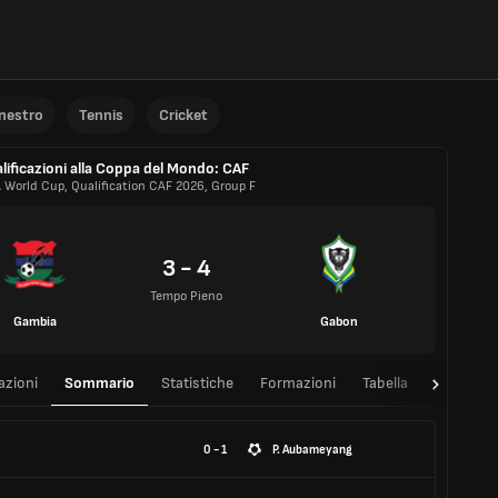
anestro
Tennis
Cricket
lificazioni alla Coppa del Mondo: CAF
A World Cup, Qualification CAF 2026, Group F
3 - 4
Tempo Pieno
Gambia
Gabon
azioni
Sommario
Statistiche
Formazioni
Tabella
T/T
0 - 1
P. Aubameyang