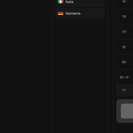
Italia
74'
Germania
78'
79'
81'
86'
90 + 6'
FT