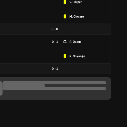
V. Harper
M. Okwaro
0
-
0
0 - 1
R. Ogam
R. Onyango
0
-
1