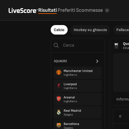
Risultati
Preferiti
Scommesse
Calcio
Hockey su ghiaccio
Pallac
Qua
FIF
SQUADRE
Manchester United
Inghilterra
Liverpool
Inghilterra
Arsenal
Inform
Inghilterra
Real Madrid
Spagna
6'
Barcellona
Spagna