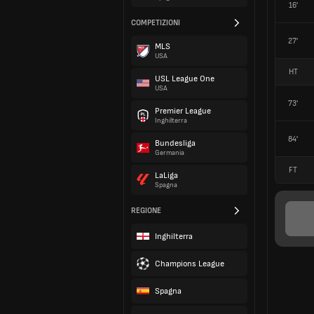
16'
COMPETIZIONI
27'
MLS
USA
HT
USL League One
USA
73'
Premier League
Inghilterra
84'
Bundesliga
Germania
FT
LaLiga
Spagna
REGIONE
Inghilterra
Champions League
Spagna