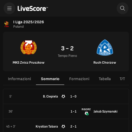
I Liga 2025/2026
Poland
3 - 2
Tempo Pieno
MKS Znicz Pruszkow
Ruch Chorzow
Informazioni
Sommario
Formazioni
Tabella
T/T
5'
B. Ciepiela
1 - 0
RIGORE
36'
1 - 1
Jakub Szymanski
45 + 3'
Krystian Tabara
2 - 1