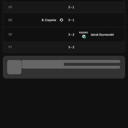
HT
2
-
1
56'
B. Ciepiela
3 - 1
RIGORE
72'
3 - 2
Jakub Szymanski
FT
3
-
2