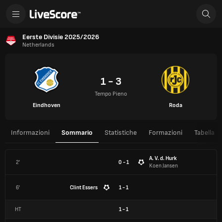
Eerste Divisie 2025/2026
Netherlands
1 - 3
Tempo Pieno
Eindhoven
Roda
Informazioni
Sommario
Statistiche
Formazioni
Tabella
A. V. d. Hurk
2'
0 - 1
Koen Jansen
6'
Clint Essers
1 - 1
HT
1
-
1