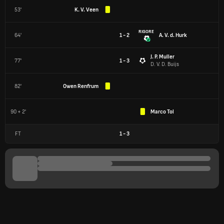
53'
K. V. Veen
RIGORE
64'
1 - 2
A. V. d. Hurk
J. P. Muller
77'
1 - 3
D. V. D. Buijs
82'
Owen Renfrum
90 + 2'
Marco Tol
FT
1
-
3