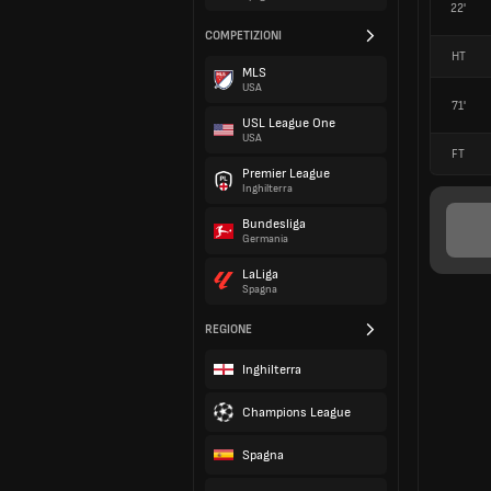
22'
COMPETIZIONI
HT
MLS
USA
71'
USL League One
USA
FT
Premier League
Inghilterra
Bundesliga
Germania
LaLiga
Spagna
REGIONE
Inghilterra
Champions League
Spagna