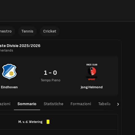
anestro
Tennis
Cricket
ste Divisie 2025/2026
herlands
1 - 0
Tempo Pieno
Eindhoven
Jong Helmond
azioni
Sommario
Statistiche
Formazioni
Tabella
T/T
M. v. d. Wetering