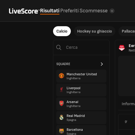
Risultati
Preferiti
Scommesse
Calcio
Hockey su ghiaccio
Pallac
Eer
Net
SQUADRE
Manchester United
Inghilterra
Liverpool
Inghilterra
Arsenal
Inform
Inghilterra
Real Madrid
Spagna
9'
Barcellona
Spagna