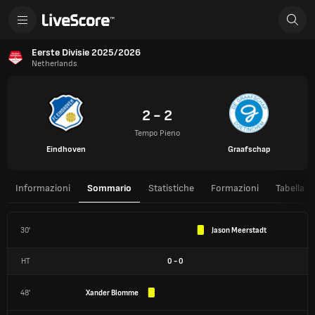
Eerste Divisie 2025/2026
Netherlands
2 - 2
Tempo Pieno
Eindhoven
Graafschap
Informazioni
Sommario
Statistiche
Formazioni
Tabella
30'
Jason Meerstadt
HT
0
-
0
48'
Xander Blomme