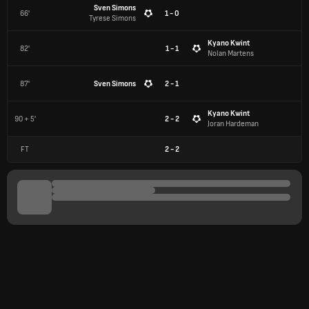
Sven Simons
66'
1 - 0
Tyrese Simons
Kyano Kwint
82'
1 - 1
Nolan Martens
87'
Sven Simons
2 - 1
Kyano Kwint
90 + 5'
2 - 2
Joran Hardeman
FT
2
-
2