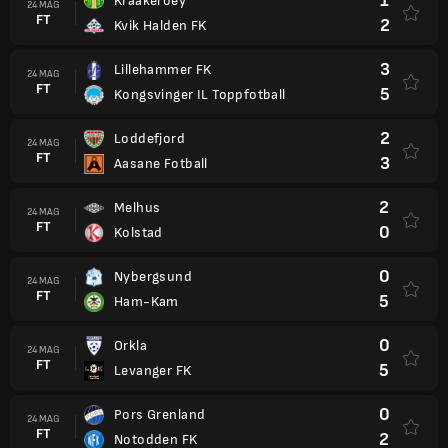
1
Kraakeroey
24 MAG
FT
2
Kvik Halden FK
3
Lillehammer FK
24 MAG
FT
5
Kongsvinger IL Toppfotball
2
Loddefjord
24 MAG
FT
3
Aasane Fotball
2
Melhus
24 MAG
FT
0
Kolstad
0
Nybergsund
24 MAG
FT
5
Ham-Kam
0
Orkla
24 MAG
FT
5
Levanger FK
0
Pors Grenland
24 MAG
FT
2
Notodden FK