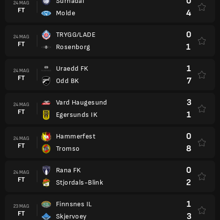
0
Surnadal
24 MAG
FT
4
Molde
0
TRYGG/LADE
24 MAG
FT
1
Rosenborg
1
Uraedd FK
24 MAG
FT
7
Odd BK
3
Vard Haugesund
24 MAG
FT
1
Egersunds IK
0
Hammerfest
24 MAG
FT
8
Tromso
0
Rana FK
24 MAG
FT
2
Stjordals-Blink
1
Finnsnes IL
23 MAG
FT
3
Skjervoey