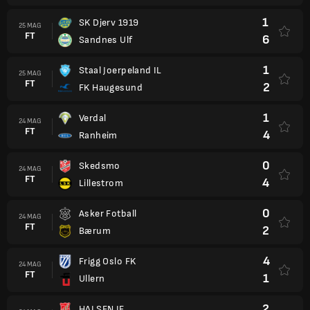
1
SK Djerv 1919
25 MAG
FT
6
Sandnes Ulf
1
Staal Joerpeland IL
25 MAG
FT
2
FK Haugesund
1
Verdal
24 MAG
FT
4
Ranheim
0
Skedsmo
24 MAG
FT
4
Lillestrom
0
Asker Fotball
24 MAG
FT
2
Bærum
4
Frigg Oslo FK
24 MAG
FT
1
Ullern
2
HALSEN IF