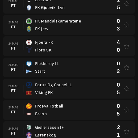
24 MAG
FT
5
FK Gjoevik-Lyn
0
FK Mandalskameratene
24 MAG
FT
3
FK Jerv
4
Fjoera FK
24 MAG
FT
0
Floro SK
0
Flekkeroy IL
24 MAG
FT
2
Start
0
Forus Og Gausel IL
24 MAG
FT
5
Viking FK
0
Froeya Fotball
24 MAG
FT
5
Brann
2
Gjelleraasen IF
24 MAG
FT
1
Lørenskog