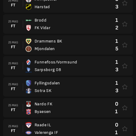
25 MAG
FT
3
Harstad
1
Brodd
25 MAG
FT
2
FK Vidar
1
Drammens BK
25 MAG
FT
5
Mjondalen
1
Funnefoss/Vormsund
25 MAG
FT
3
Sarpsborg 08
1
Fyllingsdalen
25 MAG
FT
3
Sotra SK
0
Nardo FK
25 MAG
FT
1
Byaesen
0
Raade IL
25 MAG
FT
1
Valerenga IF