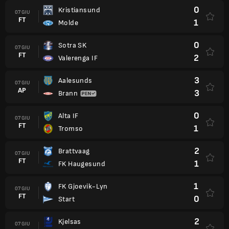
0
Kristiansund
07 GIU
FT
1
Molde
0
Sotra SK
07 GIU
FT
2
Valerenga IF
3
Aalesunds
07 GIU
AP
3
Brann
0
Alta IF
07 GIU
FT
1
Tromso
2
Brattvaag
07 GIU
FT
1
FK Haugesund
1
FK Gjoevik-Lyn
07 GIU
FT
0
Start
2
Kjelsas
07 GIU