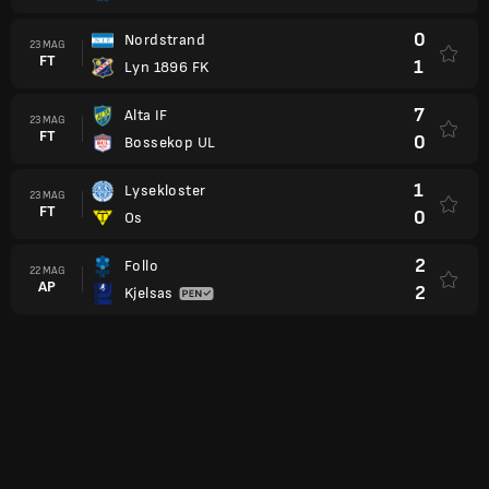
0
Nordstrand
23 MAG
FT
1
Lyn 1896 FK
7
Alta IF
23 MAG
FT
0
Bossekop UL
1
Lysekloster
23 MAG
FT
0
Os
2
Follo
22 MAG
AP
2
Kjelsas