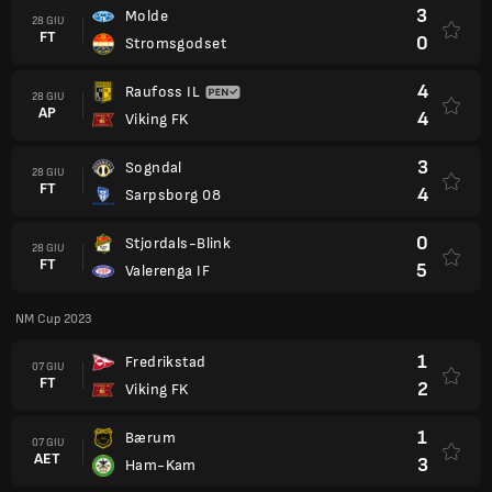
3
Molde
28 GIU
FT
0
Stromsgodset
4
Raufoss IL
28 GIU
AP
4
Viking FK
3
Sogndal
28 GIU
FT
4
Sarpsborg 08
0
Stjordals-Blink
28 GIU
FT
5
Valerenga IF
NM Cup 2023
1
Fredrikstad
07 GIU
FT
2
Viking FK
1
Bærum
07 GIU
AET
3
Ham-Kam