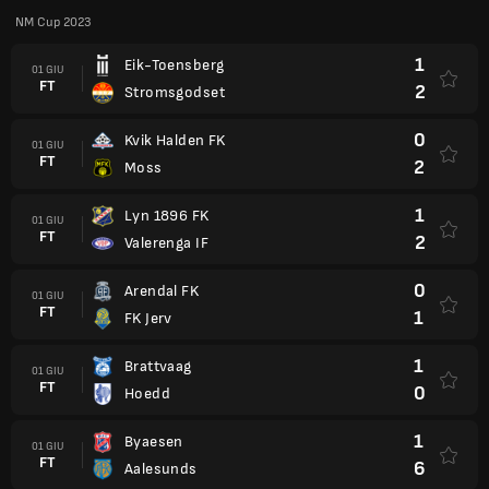
NM Cup 2023
1
Eik-Toensberg
01 GIU
FT
2
Stromsgodset
0
Kvik Halden FK
01 GIU
FT
2
Moss
1
Lyn 1896 FK
01 GIU
FT
2
Valerenga IF
0
Arendal FK
01 GIU
FT
1
FK Jerv
1
Brattvaag
01 GIU
FT
0
Hoedd
1
Byaesen
01 GIU
FT
6
Aalesunds