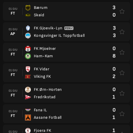
3
Bærum
01 GIU
FT
0
Skeid
3
FK Gjoevik-Lyn
01 GIU
AP
3
Kongsvinger IL Toppfotball
0
FK Mjoelner
01 GIU
FT
8
Ham-Kam
0
FK Vidar
01 GIU
FT
2
Viking FK
0
FK Ørn-Horten
01 GIU
FT
1
Fredrikstad
0
Fana IL
01 GIU
FT
1
Aasane Fotball
1
Fjoera FK
01 GIU