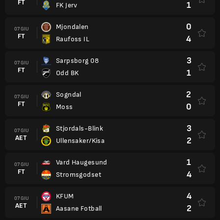
FT
1
FK Jerv
0
Mjondalen
07 GIU
FT
4
Raufoss IL
3
Sarpsborg 08
07 GIU
FT
1
Odd BK
2
Sogndal
07 GIU
FT
0
Moss
3
Stjordals-Blink
07 GIU
AET
2
Ullensaker/Kisa
1
Vard Haugesund
07 GIU
FT
4
Stromsgodset
4
KFUM
07 GIU
AET
2
Aasane Fotball