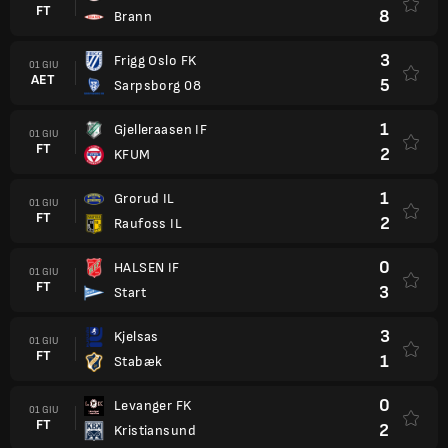
FT
8
Brann
3
Frigg Oslo FK
01 GIU
AET
5
Sarpsborg 08
1
Gjelleraasen IF
01 GIU
FT
2
KFUM
1
Grorud IL
01 GIU
FT
2
Raufoss IL
0
HALSEN IF
01 GIU
FT
3
Start
3
Kjelsas
01 GIU
FT
1
Stabæk
0
Levanger FK
01 GIU
FT
2
Kristiansund