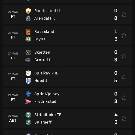
0
Randesund IL
24 MAG
FT
8
Arendal FK
1
Rosseland
24 MAG
FT
3
Bryne
0
Skjetten
24 MAG
FT
3
Grorud IL
0
Spjelkavik IL
24 MAG
FT
5
Hoedd
0
Sprint/Jeloey
24 MAG
FT
3
Fredrikstad
4
Strindheim TF
24 MAG
AET
3
SK Traeff