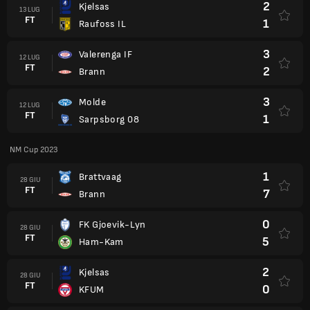
2
Kjelsas
13 LUG
FT
1
Raufoss IL
3
Valerenga IF
12 LUG
FT
2
Brann
3
Molde
12 LUG
FT
1
Sarpsborg 08
NM Cup 2023
1
Brattvaag
28 GIU
FT
7
Brann
0
FK Gjoevik-Lyn
28 GIU
FT
5
Ham-Kam
2
Kjelsas
28 GIU
FT
0
KFUM