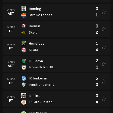
0
Heming
24 MAG
AET
1
Stromsgodset
0
Holmlia
24 MAG
FT
2
Skeid
1
Honefoss
24 MAG
FT
4
KFUM
2
IF Floeya
24 MAG
AET
3
Tromsdalen UIL
5
IK Junkeren
24 MAG
FT
0
Innstrandens IL
0
IL Flint
24 MAG
FT
4
FK Ørn-Horten