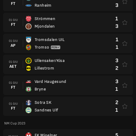
FT
3
Ranheim
1
Strömmen
01 GIU
FT
3
Mjondalen
1
Tromsdalen UIL
01 GIU
AP
1
Tromso
3
Ullensaker/Kisa
01 GIU
AET
2
Lillestrom
3
Vard Haugesund
01 GIU
FT
1
Bryne
2
Sotra SK
01 GIU
FT
1
Sandnes Ulf
NM Cup 2023
5
FK Mjoelner