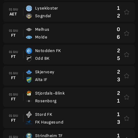
1
Lysekloster
01 GIU
AET
2
Sogndal
0
Melhus
01 GIU
FT
6
Molde
2
Notodden FK
01 GIU
FT
5
Odd BK
2
Skjervoey
01 GIU
FT
3
Alta IF
2
Stjordals-Blink
01 GIU
FT
1
Rosenborg
1
Stord FK
01 GIU
FT
3
FK Haugesund
1
Strindheim TF
01 GIU