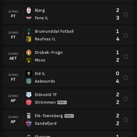
2
Bjarg
24 MAG
FT
3
Fana IL
1
Brumunddal Fotball
24 MAG
FT
4
Raufoss IL
1
Drobak-Frogn
24 MAG
AET
2
Moss
0
Eid IL
24 MAG
FT
4
Aalesunds
2
Eidsvold TF
24 MAG
AP
2
Strömmen
2
Eik-Toensberg
24 MAG
AP
2
Sandefjord
1
Elverum