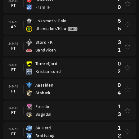
24 MAG
FT
0
Fram IF
5
Lokomotiv Oslo
24 MAG
AP
5
Ullensaker/Kisa
3
Stord FK
24 MAG
FT
1
Sandviken
0
Tomrefjord
24 MAG
FT
2
Kristiansund
0
Aassiden
24 MAG
FT
4
Stabæk
1
Foerde
24 MAG
FT
3
Sogndal
1
SK Herd
24 MAG
FT
2
Brattvaag