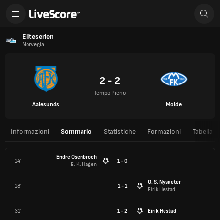
Eliteserien
Norvegia
2 - 2
Tempo Pieno
Aalesunds
Molde
Informazioni
Sommario
Statistiche
Formazioni
Tabella
Endre Osenbroch
14'
1 - 0
E. K. Hagen
O. S. Nysaeter
18'
1 - 1
Eirik Hestad
31'
1 - 2
Eirik Hestad