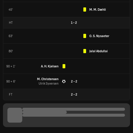
45'
M. M. Dæhli
HT
1
-
2
63'
O. S. Nysaeter
80'
Jalal Abdullai
90 + 1'
A. H. Kjelsen
M. Christensen
90 + 6'
2 - 2
Ulrik Syversen
FT
2
-
2