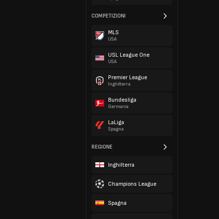
COMPETIZIONI
MLS
USA
USL League One
USA
Premier League
Inghilterra
Bundesliga
Germania
LaLiga
Spagna
REGIONE
Inghilterra
Champions League
Spagna