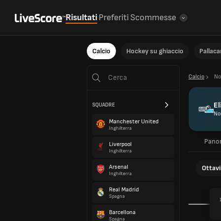
Risultati
Preferiti
Scommesse
Calcio
Hockey su ghiaccio
Pallac
Calcio
No
El
SQUADRE
No
Manchester United
Inghilterra
Pano
Liverpool
Inghilterra
Arsenal
Ottavi 
Inghilterra
Real Madrid
Spagna
Barcellona
Spagna