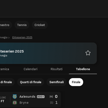
anestro
Tennis
Cricket
rvegia
Eliteserien 2025
iteserien 2025
rvegia
Preferiti
ramica
Calendari
Risultati
Tabellone
di finale
Quarti di finale
Semifinali
Finale
0
Aalesunds
(4)
11 DIC
FT
1
Bryne
(1)