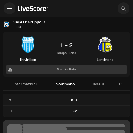
Serie D: Gruppo D
Italia
1 - 2
Tempo Pieno
Trevigliese
Lentigione
Solo risultato
Informazioni
Sommario
Tabella
T/T
HT
0
-
1
FT
1
-
2