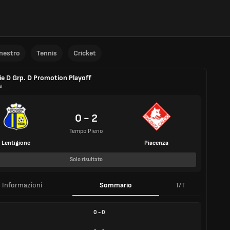
anestro
Tennis
Cricket
ie D Grp. D Promotion Playoff
ia
0 - 2
Tempo Pieno
Lentigione
Piacenza
Solo risultato
Informazioni
Sommario
T/T
0
-
0