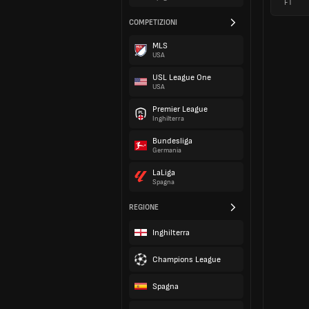
FT
COMPETIZIONI
MLS
USA
USL League One
USA
Premier League
Inghilterra
Bundesliga
Germania
LaLiga
Spagna
REGIONE
Inghilterra
Champions League
Spagna