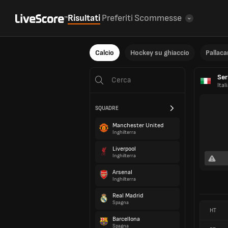
Risultati
Preferiti
Scommesse
Calcio
Hockey su ghiaccio
Pallac
Ser
Ital
SQUADRE
Manchester United
Inghilterra
Liverpool
Inghilterra
Arsenal
Inghilterra
Real Madrid
Spagna
HT
Barcellona
Spagna