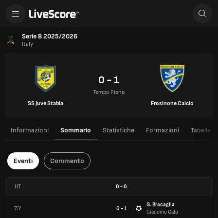
Serie B 2025/2026
Italy
0 - 1
Tempo Pieno
SS Juve Stabia
Frosinone Calcio
Informazioni
Sommario
Statistiche
Formazioni
Tabella
Eventi
Commento
HT
0
-
0
G. Bracaglia
73'
0 - 1
Giacomo Calo