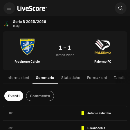
Serie B 2025/2026
Italy
1 - 1
Tempo Pieno
Frosinone Calcio
Palermo FC
Informazioni
Sommario
Statistiche
Formazioni
Tabella
Eventi
Commento
16'
Antonio Palumbo
39'
F. Ranocchia