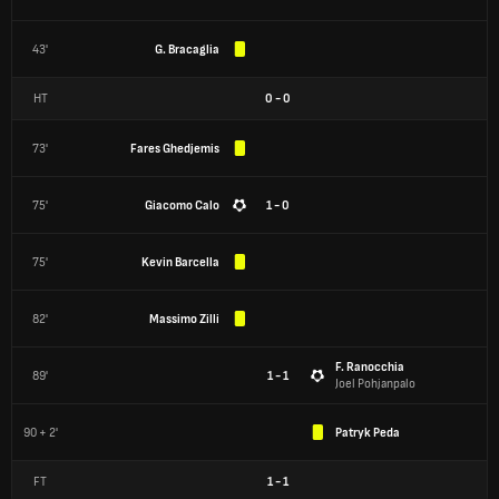
43'
G. Bracaglia
HT
0
-
0
73'
Fares Ghedjemis
75'
Giacomo Calo
1 - 0
75'
Kevin Barcella
82'
Massimo Zilli
F. Ranocchia
89'
1 - 1
Joel Pohjanpalo
90 + 2'
Patryk Peda
FT
1
-
1