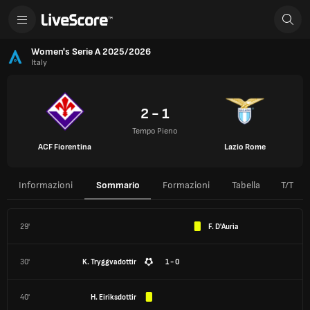
Women's Serie A 2025/2026
Italy
2 - 1
Tempo Pieno
ACF Fiorentina
Lazio Rome
Informazioni
Sommario
Formazioni
Tabella
T/T
29'
F. D'Auria
30'
K. Tryggvadottir
1 - 0
40'
H. Eiriksdottir