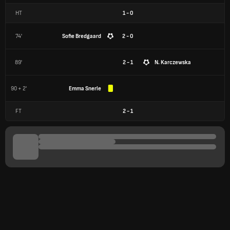
HT
1
-
0
74'
Sofie Bredgaard
2 - 0
89'
2 - 1
N. Karczewska
90 + 2'
Emma Snerle
FT
2
-
1