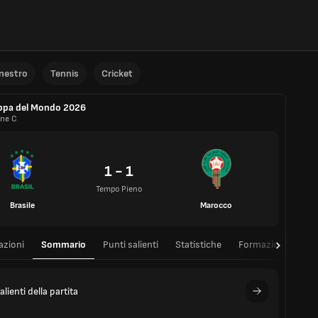
anestro
Tennis
Cricket
ppa del Mondo 2026
one C
1 - 1
Tempo Pieno
Brasile
Marocco
azioni
Sommario
Punti salienti
Statistiche
Formazioni
Tab
alienti della partita