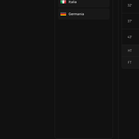
Italia
32'
Germania
37'
43'
HT
FT