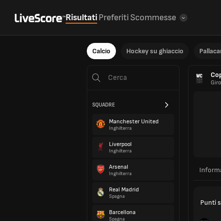
Risultati
Preferiti
Scommesse
Calcio
Hockey su ghiaccio
Pallac
Co
Gir
SQUADRE
Manchester United
Inghilterra
Liverpool
Inghilterra
Arsenal
Inform
Inghilterra
Real Madrid
Spagna
Punti s
Barcellona
Spagna