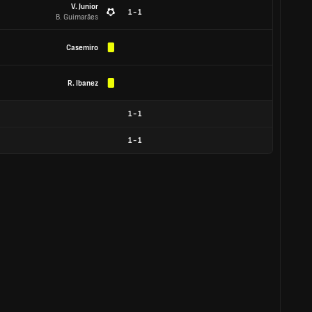
V. Junior
1 - 1
B. Guimarães
Casemiro
R. Ibanez
1
-
1
1
-
1