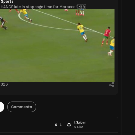
 Sports
HANCE late in stoppage time for Morocco! 🇲🇦
 2026
i
Commento
I. Saibari
0 - 1
B. Díaz