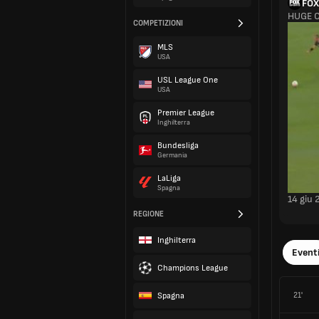
FOX
HUGE C
COMPETIZIONI
MLS
USA
USL League One
USA
Premier League
Inghilterra
Bundesliga
Germania
LaLiga
Spagna
14 giu
REGIONE
Inghilterra
Event
Champions League
Spagna
21'