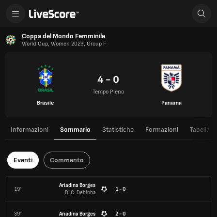
Coppa del Mondo Femminile
World Cup, Women 2023, Group F
4 - 0
Tempo Pieno
Brasile
Panama
Informazioni
Sommario
Statistiche
Formazioni
Tabella
Eventi
Commento
Ariadina Borges
19'
1 - 0
D. C. Debinha
39'
Ariadina Borges
2 - 0