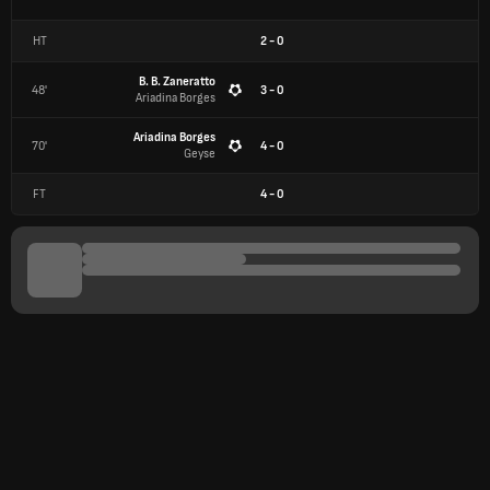
HT
2
-
0
B. B. Zaneratto
48'
3 - 0
Ariadina Borges
Ariadina Borges
70'
4 - 0
Geyse
FT
4
-
0