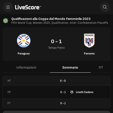
Qualificazioni alla Coppa del Mondo Femminile 2023
FIFA World Cup, Women 2023, Qualification, Inter-Confederation Playoffs
0 - 1
Tempo Pieno
Paraguay
Panama
Informazioni
Sommario
T/T
HT
0
-
0
75'
0 - 1
Lineth Cedeno
FT
0
-
1