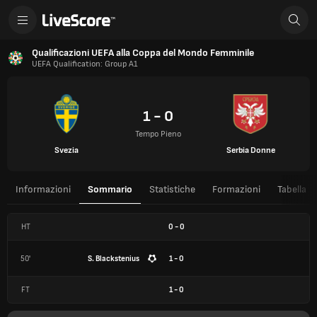
Qualificazioni UEFA alla Coppa del Mondo Femminile
UEFA Qualification: Group A1
1 - 0
Tempo Pieno
Svezia
Serbia Donne
Informazioni
Sommario
Statistiche
Formazioni
Tabella
HT
0
-
0
50'
S. Blackstenius
1 - 0
FT
1
-
0