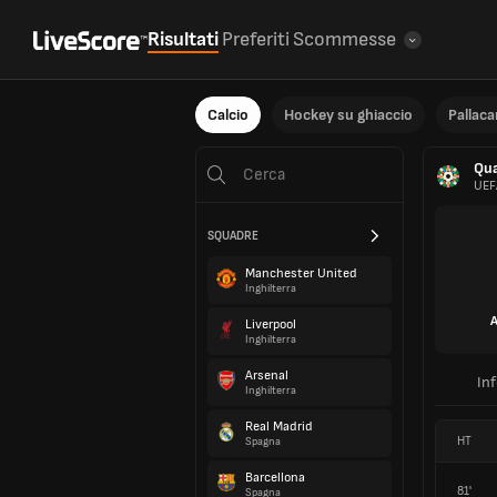
Risultati
Preferiti
Scommesse
Calcio
Hockey su ghiaccio
Pallac
Qua
UEF
SQUADRE
Manchester United
Inghilterra
A
Liverpool
Inghilterra
Arsenal
In
Inghilterra
Real Madrid
HT
Spagna
Barcellona
81'
Spagna