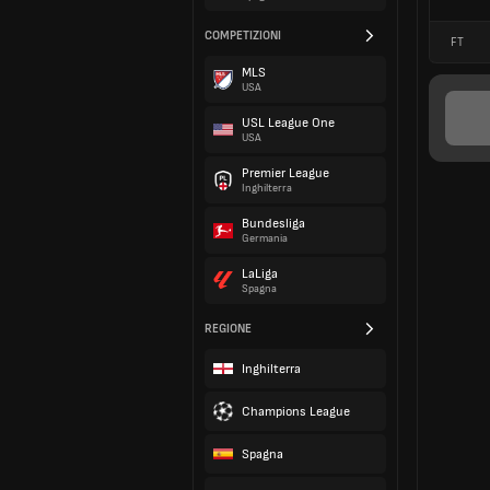
COMPETIZIONI
FT
MLS
USA
USL League One
USA
Premier League
Inghilterra
Bundesliga
Germania
LaLiga
Spagna
REGIONE
Inghilterra
Champions League
Spagna