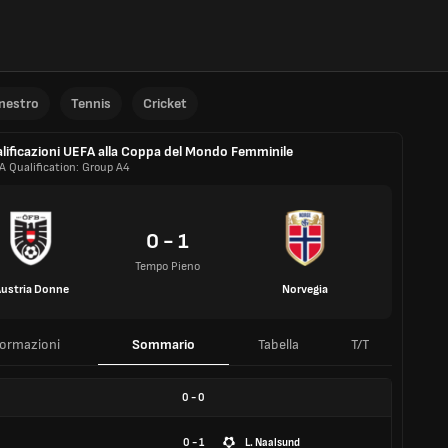
anestro
Tennis
Cricket
lificazioni UEFA alla Coppa del Mondo Femminile
A Qualification: Group A4
0 - 1
Tempo Pieno
ustria Donne
Norvegia
formazioni
Sommario
Tabella
T/T
0
-
0
0 - 1
L. Naalsund