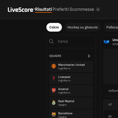
Risultati
Preferiti
Scommesse
Calcio
Hockey su ghiaccio
Pallac
Und
Int
SQUADRE
Manchester United
Inghilterra
Liverpool
Inghilterra
Arsenal
Infor
Inghilterra
Real Madrid
HT
Spagna
Barcellona
66'
Spagna