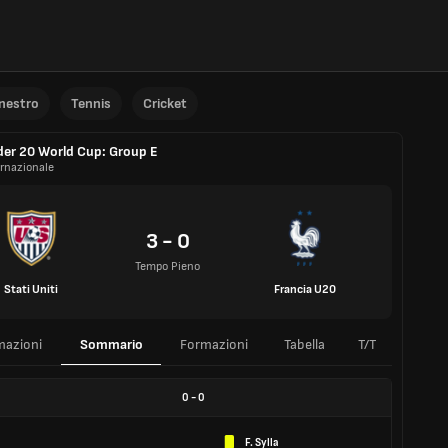
anestro
Tennis
Cricket
er 20 World Cup: Group E
ernazionale
3 - 0
Tempo Pieno
Stati Uniti
Francia U20
mazioni
Sommario
Formazioni
Tabella
T/T
0
-
0
F. Sylla