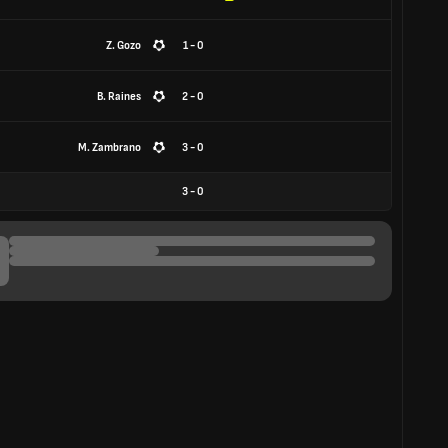
Z. Gozo
1 - 0
B. Raines
2 - 0
M. Zambrano
3 - 0
3
-
0