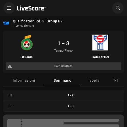
Qualification Rd. 2: Group B2
Internazionale
1 - 3
Tempo Pieno
Lituania
Isole Far Oer
Solo risultato
Informazioni
Sommario
Tabella
T/T
HT
1
-
2
FT
1
-
3