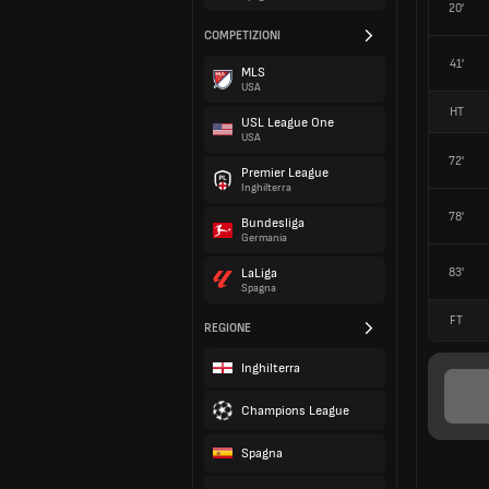
20'
COMPETIZIONI
41'
MLS
USA
HT
USL League One
USA
72'
Premier League
Inghilterra
78'
Bundesliga
Germania
83'
LaLiga
Spagna
FT
REGIONE
Inghilterra
Champions League
Spagna