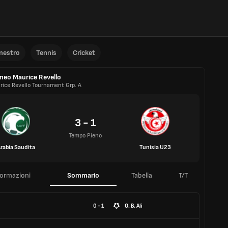
anestro
Tennis
Cricket
neo Maurice Revello
rice Revello Tournament Grp. A
3 - 1
Tempo Pieno
rabia Saudita
Tunisia U23
formazioni
Sommario
Tabella
T/T
0 - 1
O. B. Ali