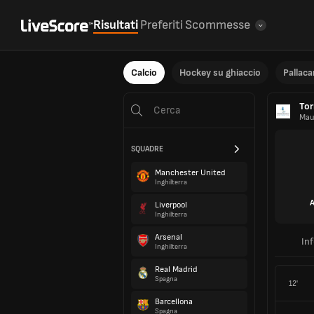
Risultati
Preferiti
Scommesse
Calcio
Hockey su ghiaccio
Pallac
Tor
Mau
SQUADRE
Manchester United
Inghilterra
A
Liverpool
Inghilterra
Arsenal
In
Inghilterra
Real Madrid
Spagna
12'
Barcellona
Spagna