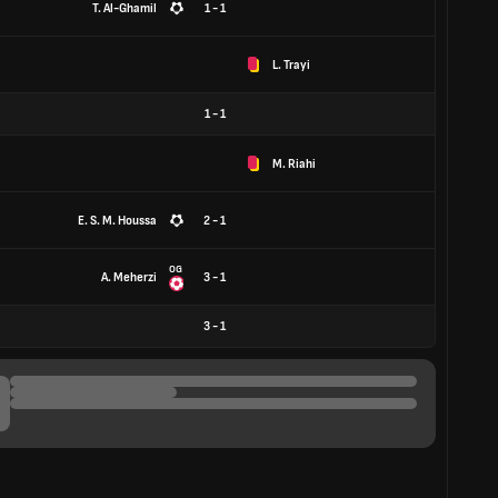
T. Al-Ghamil
1 - 1
L. Trayi
1
-
1
M. Riahi
E. S. M. Houssa
2 - 1
OG
A. Meherzi
3 - 1
3
-
1