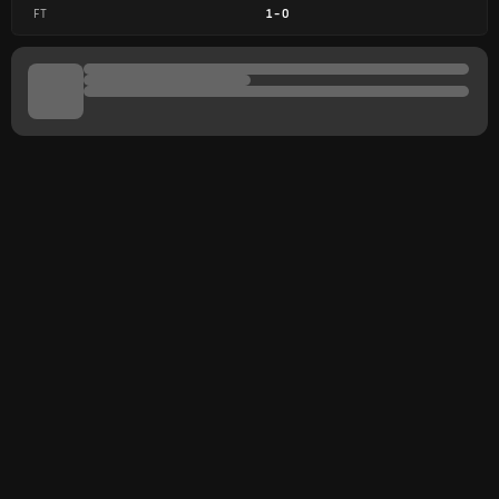
FT
1
-
0