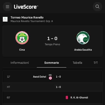
Torneo Maurice Revello
Maurice Revello Tournament Grp. A
1 - 0
Tempo Pieno
Cina
Arabia Saudita
Informazioni
Sommario
Tabella
T/T
OG
12'
Awad Dahal
1 - 0
HT
1
-
0
60'
R. K. Al-Ghamdi