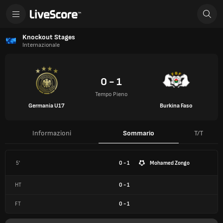
Knockout Stages
Internazionale
0 - 1
Tempo Pieno
Germania U17
Burkina Faso
Informazioni
Sommario
T/T
5'
0 - 1
Mohamed Zongo
HT
0
-
1
FT
0
-
1