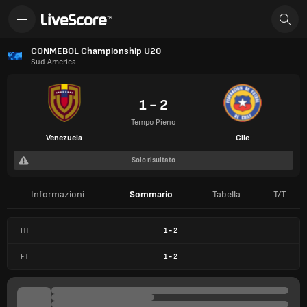
CONMEBOL Championship U20
Sud America
1 - 2
Tempo Pieno
Venezuela
Cile
Solo risultato
Informazioni
Sommario
Tabella
T/T
HT
1
-
2
FT
1
-
2