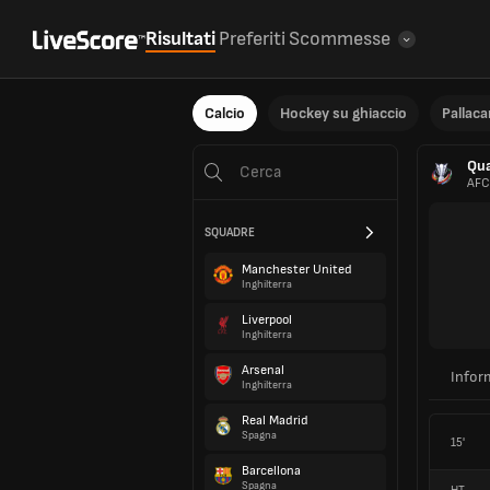
Risultati
Preferiti
Scommesse
Calcio
Hockey su ghiaccio
Pallac
Qua
AFC
SQUADRE
Manchester United
Inghilterra
Liverpool
Inghilterra
Arsenal
Infor
Inghilterra
Real Madrid
Spagna
15'
Barcellona
Spagna