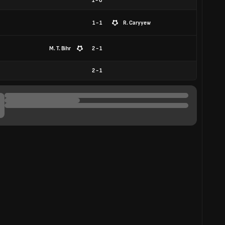
1
-
0
1 - 1
R. Caryyew
M. T. Bihr
2 - 1
2
-
1