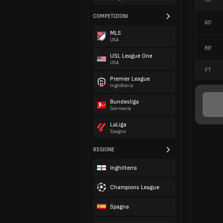
HT
COMPETIZIONI
60'
MLS
USA
89'
USL League One
USA
FT
Premier League
Inghilterra
Bundesliga
Germania
LaLiga
Spagna
REGIONE
Inghilterra
Champions League
Spagna