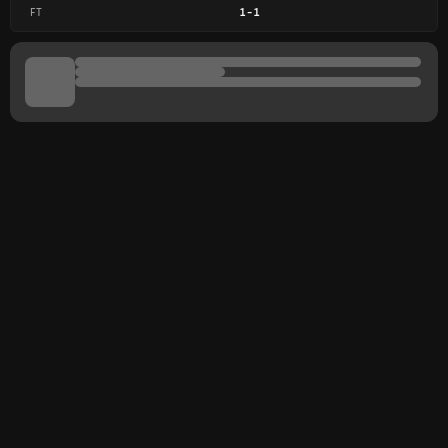
FT
1
-
1