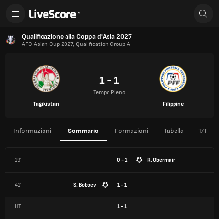
Qualificazione alla Coppa d'Asia 2027
AFC Asian Cup 2027, Qualification Group A
1 - 1
Tempo Pieno
Tagikistan
Filippine
Informazioni
Sommario
Formazioni
Tabella
T/T
19'
0 - 1
R. Obermair
41'
S. Boboev
1 - 1
HT
1
-
1