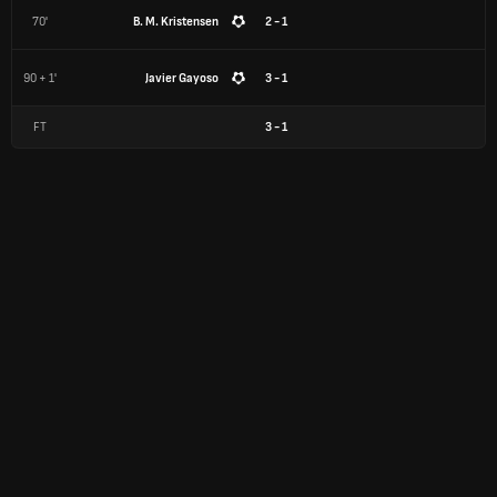
70'
B. M. Kristensen
2 - 1
90 + 1'
Javier Gayoso
3 - 1
FT
3
-
1