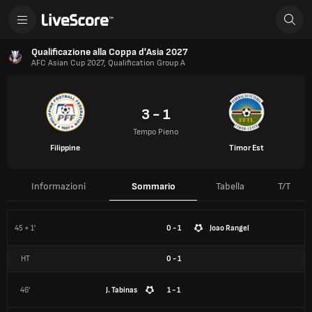
Qualificazione alla Coppa d'Asia 2027
AFC Asian Cup 2027, Qualification Group A
3 - 1
Tempo Pieno
Filippine
Timor Est
Informazioni
Sommario
Tabella
T/T
45 + 1'
0 - 1
Joao Rangel
HT
0
-
1
46'
J. Tabinas
1 - 1