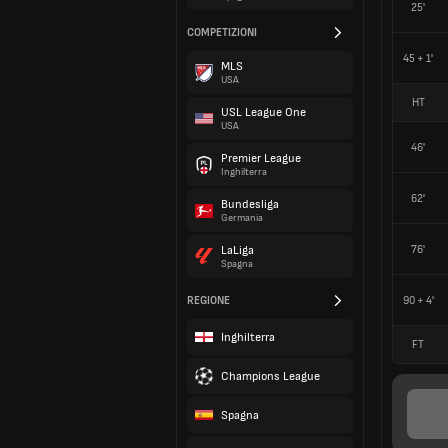
25'
COMPETIZIONI
45 + 1'
MLS
USA
HT
USL League One
USA
46'
Premier League
Inghilterra
62'
Bundesliga
Germania
76'
LaLiga
Spagna
REGIONE
90 + 4'
Inghilterra
FT
Champions League
Spagna