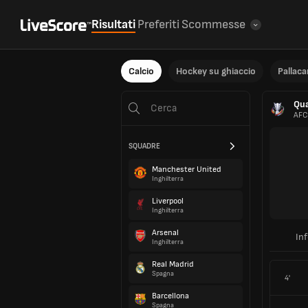
Risultati
Preferiti
Scommesse
Calcio
Hockey su ghiaccio
Pallac
Qua
AFC
SQUADRE
Manchester United
Inghilterra
Liverpool
Inghilterra
Arsenal
In
Inghilterra
Real Madrid
Spagna
4'
Barcellona
Spagna