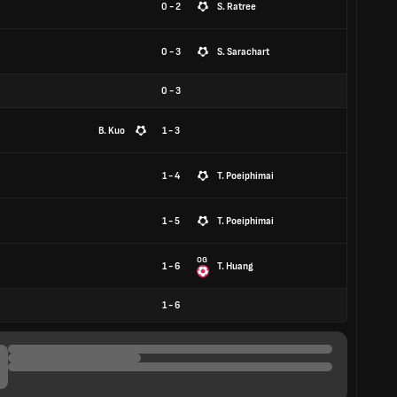
0 - 2
S. Ratree
0 - 3
S. Sarachart
0
-
3
B. Kuo
1 - 3
1 - 4
T. Poeiphimai
1 - 5
T. Poeiphimai
OG
1 - 6
T. Huang
1
-
6