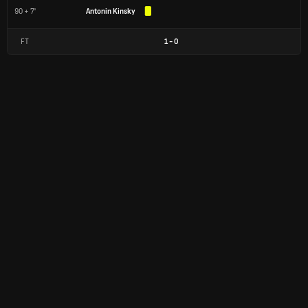
90 + 7'
Antonin Kinsky
FT
1
-
0