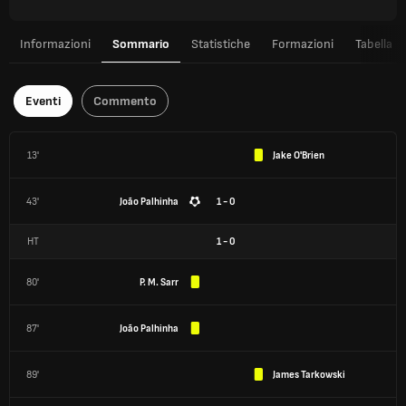
Informazioni
Sommario
Statistiche
Formazioni
Tabella
Eventi
Commento
13'
Jake O'Brien
43'
João Palhinha
1 - 0
HT
1
-
0
80'
P. M. Sarr
87'
João Palhinha
89'
James Tarkowski