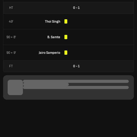
HT
0
-
1
49'
Thoi Singh
90 + 8'
B. Samte
90 + 9'
Jairo Samperio
FT
0
-
1