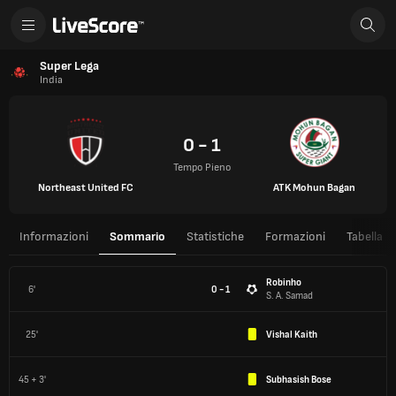
Super Lega
India
0 - 1
Tempo Pieno
Northeast United FC
ATK Mohun Bagan
Informazioni
Sommario
Statistiche
Formazioni
Tabella
Robinho
6'
0 - 1
S. A. Samad
25'
Vishal Kaith
45 + 3'
Subhasish Bose