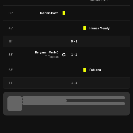
Tino Kadewere
36'
Ioannis Costi
45'
Hamza Mendyl
HT
0
-
1
Benjamin Verbič
58'
1 - 1
T. Tsapras
63'
Fabiano
FT
1
-
1