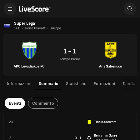
Super Lega
1ª Divisione Playoff - Gruppo
1 - 1
Tempo Pieno
APO Levadiakos FC
Aris Salonicco
Informazioni
Sommario
Statistiche
Formazioni
Tabella
Eventi
Commento
23'
Tino Kadewere
Benjamin Garre
31'
0 - 1