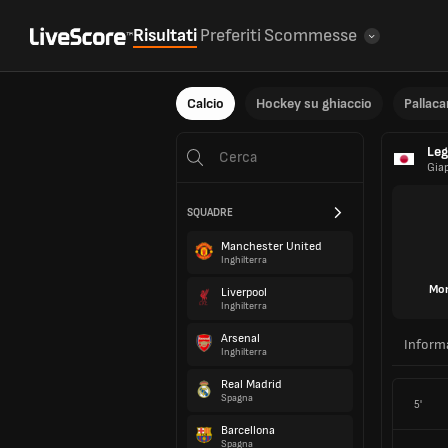
Risultati
Preferiti
Scommesse
Calcio
Hockey su ghiaccio
Pallac
Leg
Gia
SQUADRE
Manchester United
Inghilterra
Mon
Liverpool
Inghilterra
Arsenal
Inform
Inghilterra
Real Madrid
Spagna
5'
Barcellona
Spagna