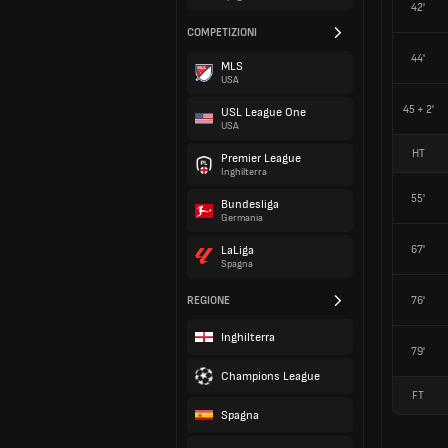
42'
COMPETIZIONI
44'
MLS
USA
45 + 2'
USL League One
USA
HT
Premier League
Inghilterra
55'
Bundesliga
Germania
67'
LaLiga
Spagna
REGIONE
76'
Inghilterra
79'
Champions League
FT
Spagna