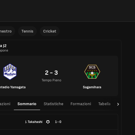
anestro
Tennis
Cricket
a J2
ppone
2 - 3
Tempo Pieno
tedio Yamagata
Sagamihara
azioni
Sommario
Statistiche
Formazioni
Tabella
T/T
J. Takahashi
1 - 0