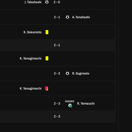
J. Takahashi
2 - 0
2 - 1
A. Tanahashi
K. Sakamoto
2
-
1
K. Yanagimachi
2 - 2
R. Sugimoto
K. Yanagimachi
RIGORE
2 - 3
R. Yamauchi
2
-
3