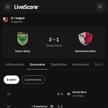
J1 League
Giappone
2 - 1
Tempo Pieno
Tokyo Verdy
Kashima Antlers
Informazioni
Sommario
Statistiche
Formazioni
Tabella
Eventi
Commento
Kimito Nono
19'
0 - 1
Léo Ceará
34'
I. Kumatoriya
1 - 1