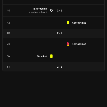
Taiju Yoshida
40'
2 - 1
Yuan Matsuhashi
42'
Kento Misao
HT
2
-
1
70'
Kento Misao
74'
Yuta Arai
FT
2
-
1