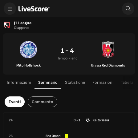
J1 League
Giappone
1 - 4
Tempo Pieno
Mito Hollyhock
Urawa Red Diamonds
Informazioni
Sommario
Statistiche
Formazioni
Tabella
Eventi
Commento
24'
0 - 1
Kaito Yasui
26'
Sho Omori