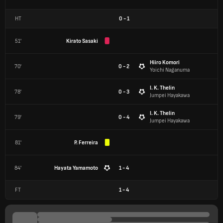
HT
0
-
1
51'
Kirato Sasaki
Hiiro Komori
70'
0 - 2
Yoichi Naganuma
I. K. Thelin
78'
0 - 3
Jumpei Hayakawa
I. K. Thelin
79'
0 - 4
Jumpei Hayakawa
81'
P. Ferreira
84'
Hayata Yamamoto
1 - 4
FT
1
-
4