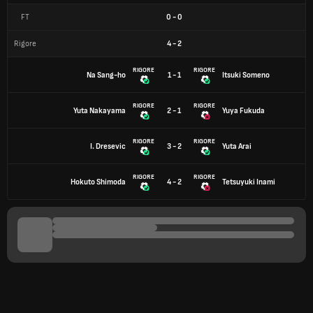
FT
0
-
0
Rigore
4
-
2
RIGORE
RIGORE
Na Sang-ho
1 - 1
Itsuki Someno
RIGORE
RIGORE
Yuta Nakayama
2 - 1
Yuya Fukuda
RIGORE
RIGORE
I. Dresevic
3 - 2
Yuta Arai
RIGORE
RIGORE
Hokuto Shimoda
4 - 2
Tetsuyuki Inami