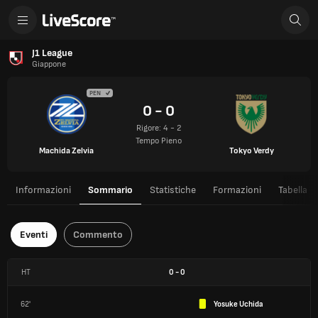
J1 League
Giappone
PEN
0 - 0
Rigore: 4 - 2
Tempo Pieno
Machida Zelvia
Tokyo Verdy
Informazioni
Sommario
Statistiche
Formazioni
Tabella
Eventi
Commento
HT
0
-
0
62'
Yosuke Uchida