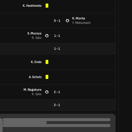
K. Hashimoto
K. Morita
0 - 1
Y. Matsuhashi
S. Muroya
1 - 1
R. Sato
1
-
1
K. Endo
A. Scholz
M. Nagakura
2 - 1
K. Sato
2
-
1