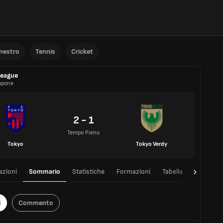
anestro
Tennis
Cricket
League
ppone
2 - 1
Tempo Pieno
Tokyo
Tokyo Verdy
azioni
Sommario
Statistiche
Formazioni
Tabella
T/T
i
Commento