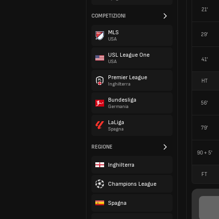
21'
COMPETIZIONI
MLS
29'
USA
USL League One
41'
USA
Premier League
HT
Inghilterra
Bundesliga
56'
Germania
LaLiga
79'
Spagna
REGIONE
90 + 5'
Inghilterra
FT
Champions League
Spagna