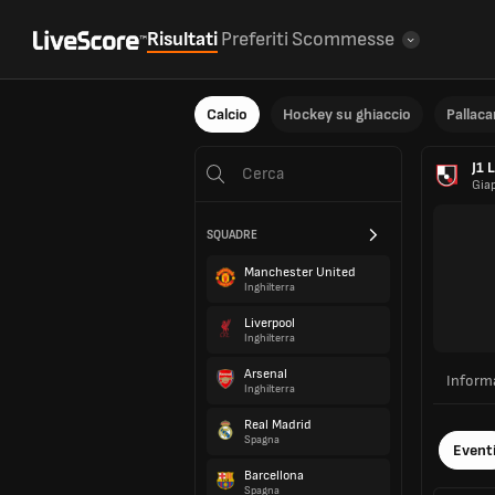
Risultati
Preferiti
Scommesse
Calcio
Hockey su ghiaccio
Pallac
J1 
Gia
SQUADRE
Manchester United
Inghilterra
Liverpool
Inghilterra
Arsenal
Inform
Inghilterra
Real Madrid
Spagna
Event
Barcellona
Spagna