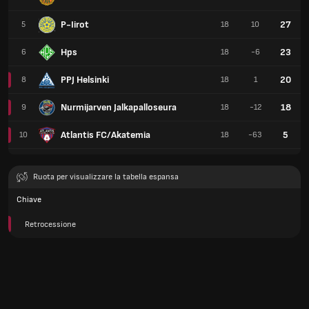
P-Iirot
27
5
18
10
Hps
23
6
18
-6
PPJ Helsinki
20
8
18
1
Nurmijarven Jalkapalloseura
18
9
18
-12
Atlantis FC/Akatemia
5
10
18
-63
Ruota per visualizzare la tabella espansa
Chiave
Retrocessione