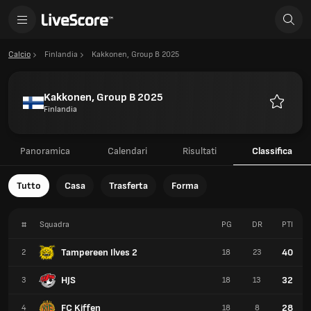
Calcio
Finlandia
Kakkonen, Group B 2025
Kakkonen, Group B 2025
Finlandia
Preferiti
Panoramica
Calendari
Risultati
Classifica
Tutto
Casa
Trasferta
Forma
#
Squadra
PG
DR
PTI
Tampereen Ilves 2
40
2
18
23
HJS
32
3
18
13
FC Kiffen
28
4
18
8