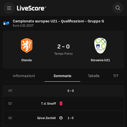
Campionato europeo U21 - Qualificazioni - Gruppo G
Euro U21 2027
2 - 0
Tempo Pieno
Olanda
Slovenia U21
Informazioni
Sommario
Tabella
T/T
HT
0
-
0
52'
T. d. Graaff
61'
Gjivai Zechiël
1 - 0