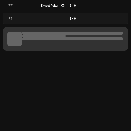
77'
Ernest Poku
2 - 0
FT
2
-
0