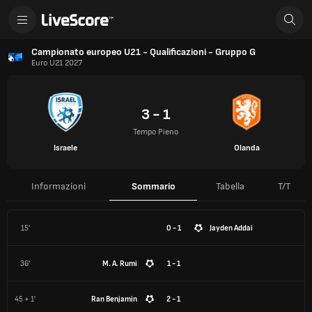
Campionato europeo U21 - Qualificazioni - Gruppo G
Euro U21 2027
3 - 1
Tempo Pieno
Israele
Olanda
Informazioni
Sommario
Tabella
T/T
15'
0 - 1
Jayden Addai
36'
M. A. Rumi
1 - 1
45 + 1'
Ran Benjamin
2 - 1