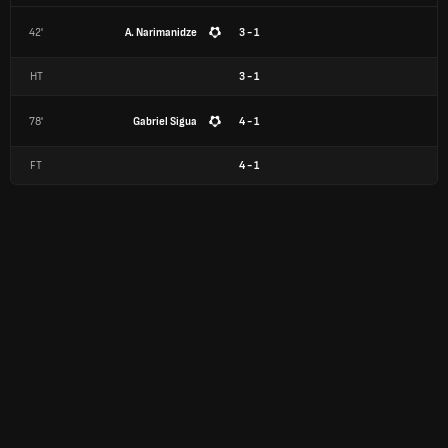
42'
A. Narimanidze
3 - 1
HT
3
-
1
78'
Gabriel Sigua
4 - 1
FT
4
-
1