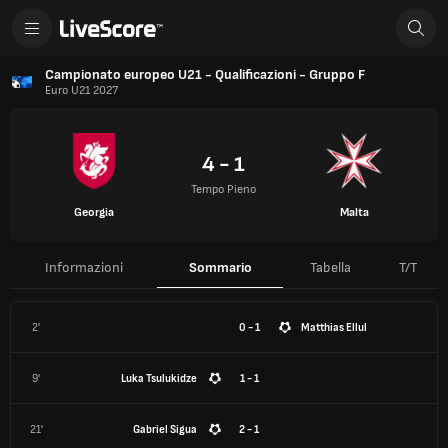
Campionato europeo U21 - Qualificazioni - Gruppo F
Euro U21 2027
4 - 1
Tempo Pieno
Georgia
Malta
Informazioni
Sommario
Tabella
T/T
2'
0 - 1
Matthias Ellul
9'
Luka Tsulukidze
1 - 1
21'
Gabriel Sigua
2 - 1