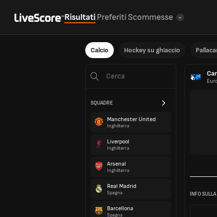
Risultati
Preferiti
Scommesse
Calcio
Hockey su ghiaccio
Pallac
Cam
Eur
SQUADRE
Manchester United
Inghilterra
Liverpool
Inghilterra
Arsenal
Inghilterra
Real Madrid
Spagna
INFO SULLA
Barcellona
Spagna