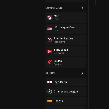
COMPETIZIONI
MLS
USA
USL League One
USA
Premier League
Inghilterra
Bundesliga
Germania
LaLiga
Spagna
REGIONE
Inghilterra
Champions League
Spagna