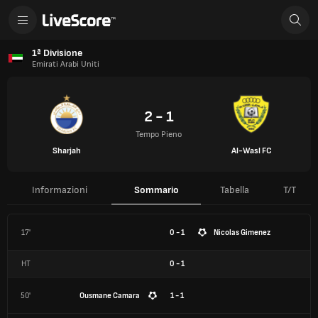
1ª Divisione
Emirati Arabi Uniti
2 - 1
Tempo Pieno
Sharjah
Al-Wasl FC
Informazioni
Sommario
Tabella
T/T
17'
0 - 1
Nicolas Gimenez
HT
0
-
1
50'
Ousmane Camara
1 - 1