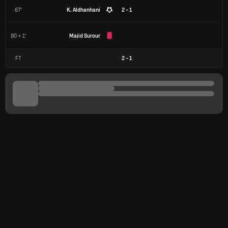
67'
K. Aldhanhani
2 - 1
90 + 1'
Majid Surour
FT
2
-
1