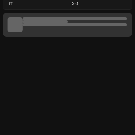
FT
0
-
2