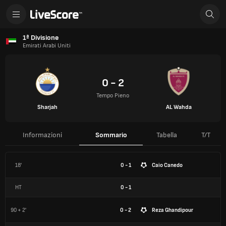
1ª Divisione
Emirati Arabi Uniti
0 - 2
Tempo Pieno
Sharjah
AL Wahda
Informazioni
Sommario
Tabella
T/T
18'
0 - 1
Caio Canedo
HT
0
-
1
90 + 2'
0 - 2
Reza Ghandipour