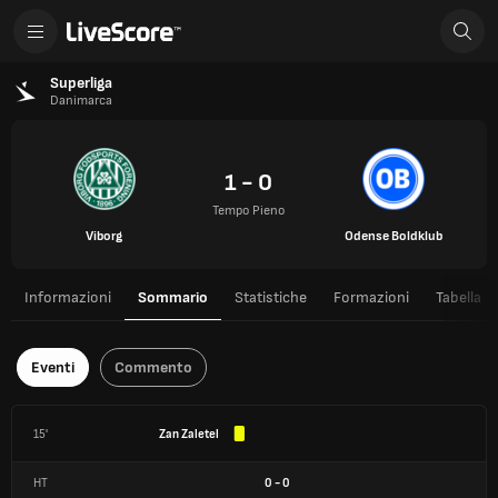
Superliga
Danimarca
1 - 0
Tempo Pieno
Viborg
Odense Boldklub
Informazioni
Sommario
Statistiche
Formazioni
Tabella
Eventi
Commento
15'
Zan Zaletel
HT
0
-
0