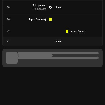
T. Jorgensen
56'
1 - 0
O. Bundgaard
74'
Jeppe Grønning
77'
James Gomez
FT
1
-
0