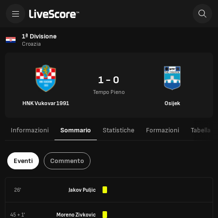
1ª Divisione
Croazia
1 - 0
Tempo Pieno
HNK Vukovar 1991
Osijek
Informazioni
Sommario
Statistiche
Formazioni
Tabella
Eventi
Commento
26'
Jakov Puljic
45 + 1'
Moreno Zivkovic