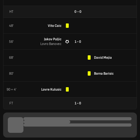
HT
0
-
0
48'
Vito Caic
Jakov Puljic
56'
1 - 0
Lovro Banovec
68'
David Mejia
80'
Borna Barisic
90 + 4'
Lovre Kulusic
FT
1
-
0