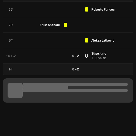
56'
Roberto Puncec
70'
Eniss Shabani
84'
Aleksa Latkovic
Stipe Juric
90 + 4'
0 - 2
T. Duvnjak
FT
0
-
2