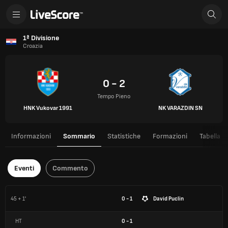
1ª Divisione
Croazia
0 - 2
Tempo Pieno
HNK Vukovar 1991
NK VARAZDIN SN
Informazioni
Sommario
Statistiche
Formazioni
Tabella
Eventi
Commento
45 + 1'
0 - 1
David Puclin
HT
0
-
1