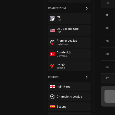
HT
COMPETIZIONI
55'
MLS
USA
66'
USL League One
USA
Premier League
78'
Inghilterra
Bundesliga
80'
Germania
LaLiga
84'
Spagna
REGIONE
FT
Inghilterra
Champions League
Spagna