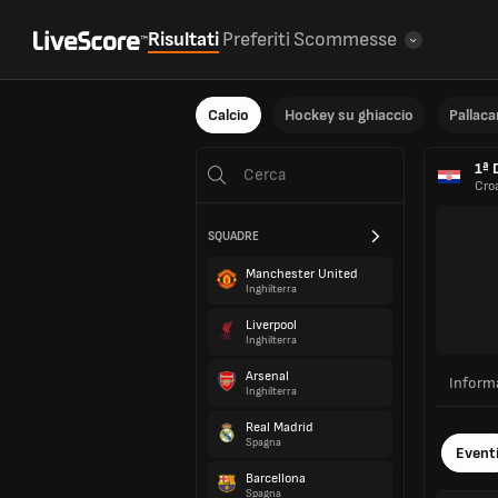
Risultati
Preferiti
Scommesse
Calcio
Hockey su ghiaccio
Pallac
1ª 
Cro
SQUADRE
Manchester United
Inghilterra
Liverpool
Inghilterra
Arsenal
Inform
Inghilterra
Real Madrid
Spagna
Event
Barcellona
Spagna