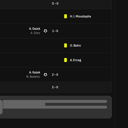
0
-
0
H. I. Moustapha
A. Gojak
1 - 0
A. Orec
O. Bakic
A. Erceg
A. Gojak
2 - 0
N. Bodetic
2
-
0