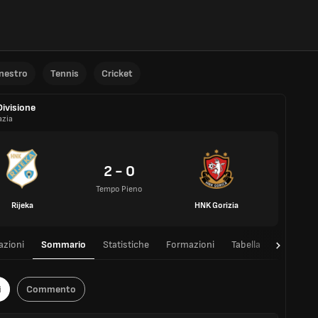
anestro
Tennis
Cricket
Divisione
azia
2 - 0
Tempo Pieno
Rijeka
HNK Gorizia
azioni
Sommario
Statistiche
Formazioni
Tabella
T/T
i
Commento