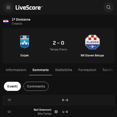
1ª Divisione
Croazia
2 - 0
Tempo Pieno
Osijek
NK Slaven Belupo
Informazioni
Sommario
Statistiche
Formazioni
Tabella
Eventi
Commento
HT
0
-
0
Nail Omerović
55'
1 - 0
Niko Farkas