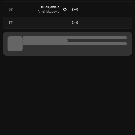
Milos Jovicic
62'
2 - 0
Arnel Jakupovic
FT
2
-
0